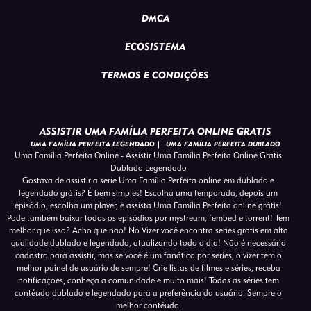
DMCA
ECOSISTEMA
TERMOS E CONDIÇÕES
ASSISTIR UMA FAMÍLIA PERFEITA ONLINE GRATIS
UMA FAMÍLIA PERFEITA LEGENDADO || UMA FAMÍLIA PERFEITA DUBLADO
Uma Família Perfeita Online - Assistir Uma Família Perfeita Online Gratis
Dublado Legendado
Gostava de assistir a serie Uma Família Perfeita online em dublado e
legendado grátis? É bem simples! Escolha uma temporada, depois um
episódio, escolha um player, e assista Uma Família Perfeita online grátis!
Pode também baixar todos os episódios por mystream, fembed e torrent! Tem
melhor que isso? Acho que não! No Vizer você encontra series gratis em alta
qualidade dublado e legendado, atualizando todo o dia! Não é necessário
cadastro para assistir, mas se você é um fanático por series, o vizer tem o
melhor painel de usuário de sempre! Crie listas de filmes e séries, receba
notificações, conheça a comunidade e muito mais! Todas as séries tem
contéudo dublado e legendado para a preferência do usuário. Sempre o
melhor contéudo.