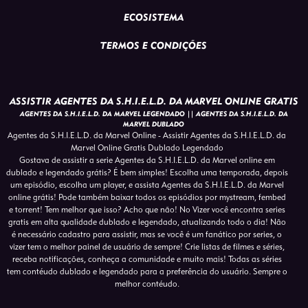
ECOSISTEMA
TERMOS E CONDIÇÕES
ASSISTIR AGENTES DA S.H.I.E.L.D. DA MARVEL ONLINE GRATIS
AGENTES DA S.H.I.E.L.D. DA MARVEL LEGENDADO || AGENTES DA S.H.I.E.L.D. DA
MARVEL DUBLADO
Agentes da S.H.I.E.L.D. da Marvel Online - Assistir Agentes da S.H.I.E.L.D. da
Marvel Online Gratis Dublado Legendado
Gostava de assistir a serie Agentes da S.H.I.E.L.D. da Marvel online em
dublado e legendado grátis? É bem simples! Escolha uma temporada, depois
um episódio, escolha um player, e assista Agentes da S.H.I.E.L.D. da Marvel
online grátis! Pode também baixar todos os episódios por mystream, fembed
e torrent! Tem melhor que isso? Acho que não! No Vizer você encontra series
gratis em alta qualidade dublado e legendado, atualizando todo o dia! Não
é necessário cadastro para assistir, mas se você é um fanático por series, o
vizer tem o melhor painel de usuário de sempre! Crie listas de filmes e séries,
receba notificações, conheça a comunidade e muito mais! Todas as séries
tem contéudo dublado e legendado para a preferência do usuário. Sempre o
melhor contéudo.