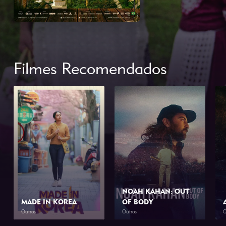
Filmes Recomendados
NOAH KAHAN: OUT
MADE IN KOREA
OF BODY
Outros
Outros
O
2026
2h 0min
2026
1h 34min