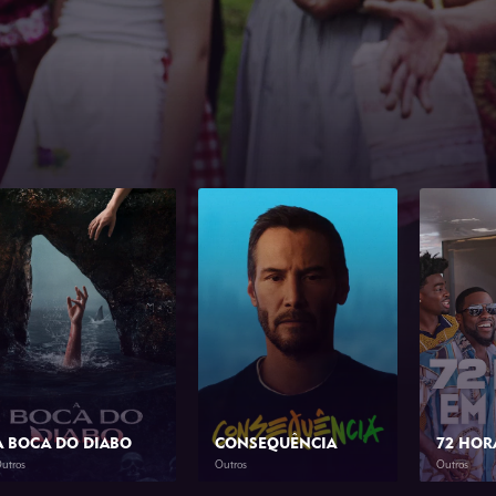
A BOCA DO DIABO
CONSEQUÊNCIA
72 HOR
utros
Outros
Outros
2026
1h 46min
2026
1h 23min
2026