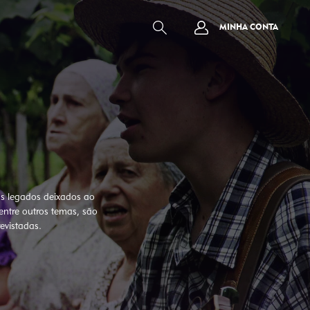
MINHA CONTA
os legados deixados ao
 entre outros temas, são
evistadas.