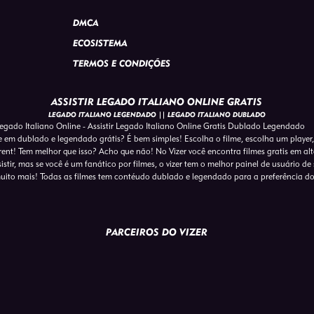
DMCA
ECOSISTEMA
TERMOS E CONDIÇÕES
ASSISTIR LEGADO ITALIANO ONLINE GRATIS
LEGADO ITALIANO LEGENDADO || LEGADO ITALIANO DUBLADO
egado Italiano Online - Assistir Legado Italiano Online Gratis Dublado Legendado
ne em dublado e legendado grátis? É bem simples! Escolha o filme, escolha um player, 
ent! Tem melhor que isso? Acho que não! No Vizer você encontra filmes gratis em a
tir, mas se você é um fanático por filmes, o vizer tem o melhor painel de usuário de s
uito mais! Todas as filmes tem contéudo dublado e legendado para a preferência d
PARCEIROS DO VIZER