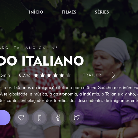
INÍCIO
FILMES
SÉRIES
ADO ITALIANO ONLINE
DO ITALIANO
25min
8.7
TRAILER
/10
isita os 145 anos da imigração italiana para a Serra Gaúcha e os inúmer
A religiosidade, a música, a gastronomia, a indústria, o Talian e o vinho,
dos contos entrelaçados das famílias dos descendentes de imigrantes entr