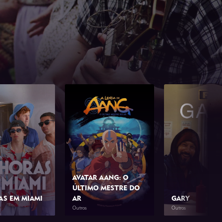
AVATAR AANG: O
ÚLTIMO MESTRE DO
AS EM MIAMI
AR
GARY
Outros
Outros
1h 42min
2026
1h 39min
2026