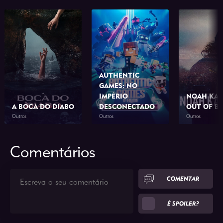
AUTHENTIC
GAMES: NO
IMPÉRIO
NOAH KAH
A BOCA DO DIABO
DESCONECTADO
OUT OF B
Outros
Outros
Outros
2026
1h 46min
2026
1h 10min
2026
Comentários
COMENTAR
É SPOILER?