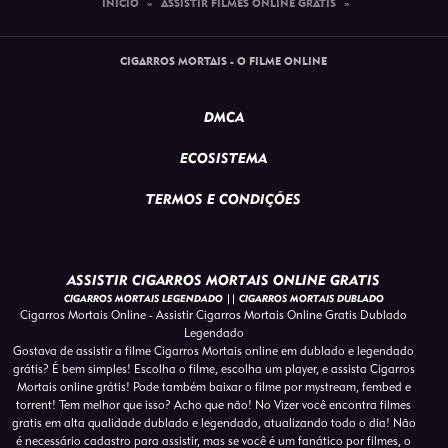
INÍCIO
»
ASSISTIR FILMES ONLINE GRATIS
»
CIGARROS MORTAIS - O FILME ONLINE
DMCA
ECOSISTEMA
TERMOS E CONDIÇÕES
ASSISTIR CIGARROS MORTAIS ONLINE GRATIS
CIGARROS MORTAIS LEGENDADO || CIGARROS MORTAIS DUBLADO
Cigarros Mortais Online - Assistir Cigarros Mortais Online Gratis Dublado
Legendado
Gostava de assistir a filme Cigarros Mortais online em dublado e legendado
grátis? É bem simples! Escolha o filme, escolha um player, e assista Cigarros
Mortais online grátis! Pode também baixar o filme por mystream, fembed e
torrent! Tem melhor que isso? Acho que não! No Vizer você encontra filmes
gratis em alta qualidade dublado e legendado, atualizando todo o dia! Não
é necessário cadastro para assistir, mas se você é um fanático por filmes, o