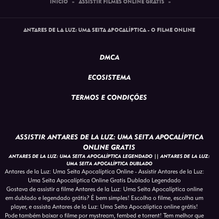
INÍCIO
»
ASSISTIR FILMES ONLINE GRATIS
»
ANTARES DE LA LUZ: UMA SEITA APOCALÍPTICA - O FILME ONLINE
DMCA
ECOSISTEMA
TERMOS E CONDIÇÕES
ASSISTIR ANTARES DE LA LUZ: UMA SEITA APOCALÍPTICA
ONLINE GRATIS
ANTARES DE LA LUZ: UMA SEITA APOCALÍPTICA LEGENDADO || ANTARES DE LA LUZ:
UMA SEITA APOCALÍPTICA DUBLADO
Antares de la Luz: Uma Seita Apocalíptica Online - Assistir Antares de la Luz:
Uma Seita Apocalíptica Online Gratis Dublado Legendado
Gostava de assistir a filme Antares de la Luz: Uma Seita Apocalíptica online
em dublado e legendado grátis? É bem simples! Escolha o filme, escolha um
player, e assista Antares de la Luz: Uma Seita Apocalíptica online grátis!
Pode também baixar o filme por mystream, fembed e torrent! Tem melhor que