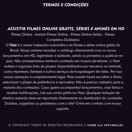
TERMOS E CONDIÇÕES
ASSISTIR FILMES ONLINE GRÁTIS, SÉRIES E ANIMES EM HD
Filmes Online - Assistir Filmes Online - Filmes Online Grátis - Filmes
Completos Dublados
O
Vizer
é o maior indexador automático de filmes e séries online grátis do
Brasil. Nosso sistema atualiza o catálogo diariamente com os novos
lançamentos em HD, legendado e dublado, sendo os primeiros a publicar no
país. Não armazenamos nenhum conteúdo em nossos servidores: o Vizer
indexa e organiza links de players disponibilizados por terceiros na internet,
como mystream, fembed e outros serviços de hospedagem de vídeo. Por isso
nossa operação é completamente legal. Para assistír basta escolher o título,
selecionar o player de preferência e aproveitar. Não é preciso cadastro para a
maioria dos conteúdos. Caso queira acompanhar lançamentos, criar listas e
receber notificações, crie sua conta grátis no Vizer. Qualquer violação de
direitos autorais deve ser reportada diretamente ao distribuidor do conteúdo.
Dúvidas, sugestões ou problemas com o site? Entre em contato com nosso
suporte.
© COPYRIGHT TODOS OS DIREITOS RESERVADOS A
VIZER LLC SEYCHELLES