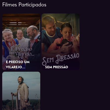
Filmes Participados
É PRECISO UM
VILAREJO…
SEM PRESSÃO
Outros
Outros
2026
2024