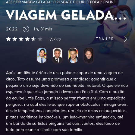
ASSISTIR VIAGEM GELADA: O RESGATE DO URSO POLAR ONLINE
VIAGEM GELADA: O RESGATE DO URSO POLAR
2022
1h, 31min
TRAILER
7.7
/10
Após um filhote órfão de urso polar escapar de uma viagem de
circo, Toto assume uma promessa grandiosa: garantir que o
pequeno urso seja devolvido ao seu habitat natural. O que ele não
esperava é que essa jornada o levaria ao Polo Sul. Com o auxílio
da equipe Little Eggs, a missão se transforma em uma expedição
perigosa, na qual eles terão que superar obstáculos inimagináveis:
desde temperaturas congelantes, um trio de orcas enlouquecidas,
piratas marítimos implacáveis, um leão-marinho enfurecido, até
um bando de surfistas pinguins radicais. Juntos, eles farão de
tudo para reunir o filhote com sua família.