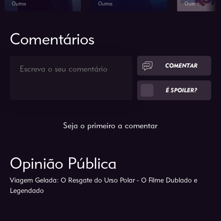
Outros
Outros
Outros
2026
1h 34min
2026
1h 10min
2026
Comentários
COMENTAR
É SPOILER?
Seja o primeiro a comentar
Opinião Pública
Viagem Gelada: O Resgate do Urso Polar - O Filme Dublado e
Legendado