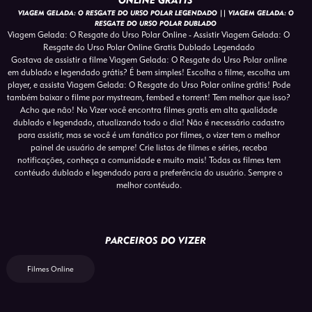
ONLINE GRATIS
VIAGEM GELADA: O RESGATE DO URSO POLAR LEGENDADO || VIAGEM GELADA: O
RESGATE DO URSO POLAR DUBLADO
Viagem Gelada: O Resgate do Urso Polar Online - Assistir Viagem Gelada: O
Resgate do Urso Polar Online Gratis Dublado Legendado
Gostava de assistir a filme Viagem Gelada: O Resgate do Urso Polar online
em dublado e legendado grátis? É bem simples! Escolha o filme, escolha um
player, e assista Viagem Gelada: O Resgate do Urso Polar online grátis! Pode
também baixar o filme por mystream, fembed e torrent! Tem melhor que isso?
Acho que não! No Vizer você encontra filmes gratis em alta qualidade
dublado e legendado, atualizando todo o dia! Não é necessário cadastro
para assistir, mas se você é um fanático por filmes, o vizer tem o melhor
painel de usuário de sempre! Crie listas de filmes e séries, receba
notificações, conheça a comunidade e muito mais! Todas as filmes tem
contéudo dublado e legendado para a preferência do usuário. Sempre o
melhor contéudo.
PARCEIROS DO VIZER
Filmes Online