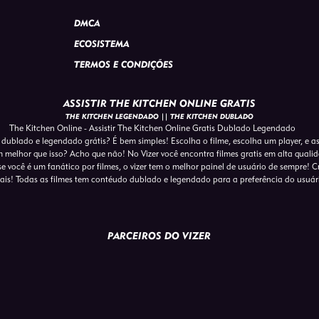
DMCA
ECOSISTEMA
TERMOS E CONDIÇÕES
ASSISTIR THE KITCHEN ONLINE GRATIS
THE KITCHEN LEGENDADO || THE KITCHEN DUBLADO
The Kitchen Online - Assistir The Kitchen Online Gratis Dublado Legendado
m dublado e legendado grátis? É bem simples! Escolha o filme, escolha um player, e a
em melhor que isso? Acho que não! No Vizer você encontra filmes gratis em alta qual
e você é um fanático por filmes, o vizer tem o melhor painel de usuário de sempre! Crie
s! Todas as filmes tem contéudo dublado e legendado para a preferência do usuár
PARCEIROS DO VIZER