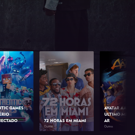
TIC GAMES:
AVATAR AANG:
ÉRIO
ÚLTIMO MESTR
NECTADO
72 HORAS EM MIAMI
AR
Outros
Outros
1h 10min
2026
1h 42min
2026