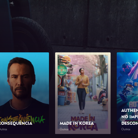
AUTHEN
NO IMP
CONSEQUÊNCIA
MADE IN KOREA
DESCO
utros
Outros
Outros
2026
1h 23min
2026
2h 0min
2026