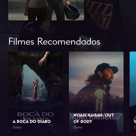
Filmes Recomendados
NOAH KAHAN: OUT
A BOCA DO DIABO
OF BODY
Outros
Outros
O
2026
1h 46min
2026
1h 34min