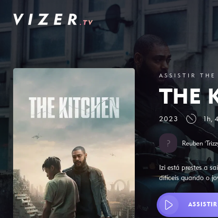
ASSISTIR THE
THE 
2023
1h, 
Reuben 'Triz
Izi está prestes a 
difíceis quando o j
ASSISTIR