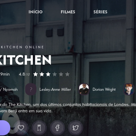
INÍCIO
FILMES
SÉRIES
 KITCHEN ONLINE
KITCHEN
49min
4.8
/10
zy' Nyamah
Lesley-Anne Miller
Dorian Wright
sair do The Kitchen, um dos últimos conjuntos habitacionais de Londres. M
ovem Benji entra em sua vida.