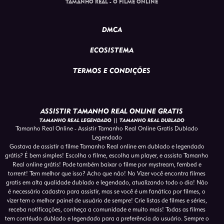
TAMANHO REAL - O FILME ONLINE
DMCA
ECOSISTEMA
TERMOS E CONDIÇÕES
ASSISTIR TAMANHO REAL ONLINE GRATIS
TAMANHO REAL LEGENDADO || TAMANHO REAL DUBLADO
Tamanho Real Online - Assistir Tamanho Real Online Gratis Dublado
Legendado
Gostava de assistir a filme Tamanho Real online em dublado e legendado
grátis? É bem simples! Escolha o filme, escolha um player, e assista Tamanho
Real online grátis! Pode também baixar o filme por mystream, fembed e
torrent! Tem melhor que isso? Acho que não! No Vizer você encontra filmes
gratis em alta qualidade dublado e legendado, atualizando todo o dia! Não
é necessário cadastro para assistir, mas se você é um fanático por filmes, o
vizer tem o melhor painel de usuário de sempre! Crie listas de filmes e séries,
receba notificações, conheça a comunidade e muito mais! Todas as filmes
tem contéudo dublado e legendado para a preferência do usuário. Sempre o