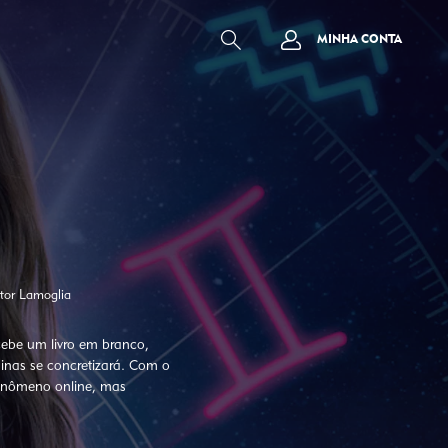
MINHA CONTA
ctor Lamoglia
cebe um livro em branco,
inas se concretizará. Com o
fenômeno online, mas