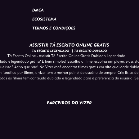
DMCA
ECOSISTEMA
TERMOS E CONDIÇÕES
ASSISTIR TÁ ESCRITO ONLINE GRATIS
TÁ ESCRITO LEGENDADO || TÁ ESCRITO DUBLADO
Tá Escrito Online - Assistir Tá Escrito Online Gratis Dublado Legendado
blado e legendado grátis? É bem simples! Escolha o filme, escolha um player, e assist
que isso? Acho que não! No Vizer você encontra filmes gratis em alta qualidade dub
 fanático por filmes, o vizer tem o melhor painel de usuário de sempre! Crie listas de
das as filmes tem contéudo dublado e legendado para a preferência do usuário. S
PARCEIROS DO VIZER