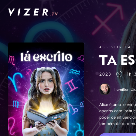
ASSISTIR TÁ 
TÁ E
2023
1h, 
Hamilton Dia
Alice é uma leonina
apenas com instruçõ
poder de influencia
também deixa o mun