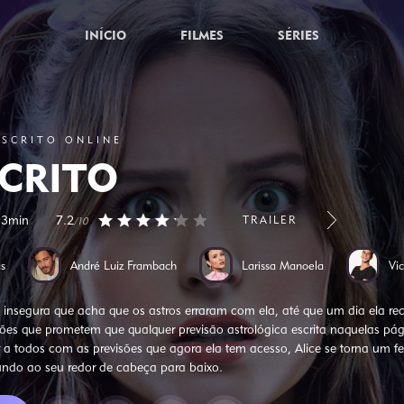
INÍCIO
FILMES
SÉRIES
ESCRITO ONLINE
SCRITO
33min
7.2
TRAILER
/10
s
André Luiz Frambach
Larissa Manoela
Vi
 insegura que acha que os astros erraram com ela, até que um dia ela re
es que prometem que qualquer previsão astrológica escrita naquelas pág
r a todos com as previsões que agora ela tem acesso, Alice se torna um 
do ao seu redor de cabeça para baixo.