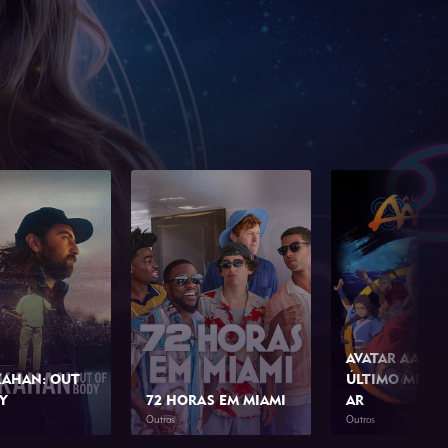
AVATAR AANG:
AHAN: OUT
ÚLTIMO MESTR
Y
72 HORAS EM MIAMI
AR
Outros
Outros
1h 34min
2026
1h 42min
2026