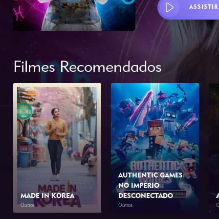
ASSISTIR
Filmes Recomendados
AUTHENTIC GAMES:
NO IMPÉRIO
MADE IN KOREA
DESCONECTADO
Outros
Outros
O
2026
2h 0min
2026
1h 10min