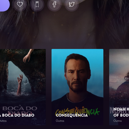
NOAH K
A BOCA DO DIABO
CONSEQUÊNCIA
OF BOD
utros
Outros
Outros
2026
1h 46min
2026
1h 23min
2026