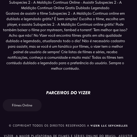
Subspecies 2 - A Maldição Continua Online - Assistir Subspecies 2 - A
Maldição Continua Online Gratis Dublado Legendado
Gostava de assistir a filme Subspecies 2 - A Maldição Continua online em
dublado e legendado grátis? É bem simples! Escolha o filme, escolha um
player, e assista Subspecies 2 - A Maldição Continua online grátis! Pode
também baixar o filme por mystream, fembed e torrent! Tem melhor que isso?
Acho que não! No Vizer você encontra filmes gratis em alta qualidade
dublado e legendado, atualizando todo o dia! Não é necessário cadastro
para assistir, mas se você é um fanático por filmes, o vizer tem o melhor
painel de usuário de sempre! Crie listas de filmes e séries, receba
notificações, conheça a comunidade e muito mais! Todas as filmes tem
contéudo dublado e legendado para a preferência do usuário. Sempre o
melhor contéudo.
PARCEIROS DO VIZER
Filmes Online
© COPYRIGHT TODOS OS DIREITOS RESERVADOS A
VIZER LLC SEYCHELLES
VIZER: A MAIOR PLATAFORMA DE FILMES E SÉRIES ONLINE DO BRASIL. ASSISTIR