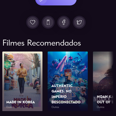
Filmes Recomendados
AUTHENTIC
GAMES: NO
IMPÉRIO
NOAH KAH
MADE IN KOREA
DESCONECTADO
OUT OF B
Outros
Outros
Outros
2026
2h 0min
2026
1h 10min
2026