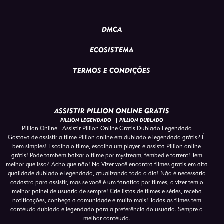
DMCA
ECOSISTEMA
TERMOS E CONDIÇÕES
ASSISTIR PILLION ONLINE GRATIS
PILLION LEGENDADO || PILLION DUBLADO
Pillion Online - Assistir Pillion Online Gratis Dublado Legendado
Gostava de assistir a filme Pillion online em dublado e legendado grátis? É
bem simples! Escolha o filme, escolha um player, e assista Pillion online
grátis! Pode também baixar o filme por mystream, fembed e torrent! Tem
melhor que isso? Acho que não! No Vizer você encontra filmes gratis em alta
qualidade dublado e legendado, atualizando todo o dia! Não é necessário
cadastro para assistir, mas se você é um fanático por filmes, o vizer tem o
melhor painel de usuário de sempre! Crie listas de filmes e séries, receba
notificações, conheça a comunidade e muito mais! Todas as filmes tem
contéudo dublado e legendado para a preferência do usuário. Sempre o
melhor contéudo.