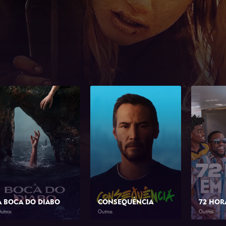
A BOCA DO DIABO
CONSEQUÊNCIA
72 HOR
utros
Outros
Outros
2026
1h 46min
2026
1h 23min
2026