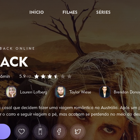
INÍCIO
FILMES
SÉRIES
TBACK ONLINE
ACK
26min
5.9
/10
Lauren Lofberg
Taylor Wiese
Brendan Dono
 casal que decidem fazer uma viagem romântica na Austrália. Após um 
 o carro e seguir viagem a pé, mas acabam se perdendo no meio do dese