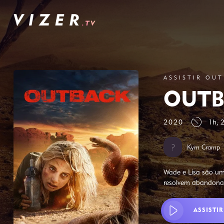
ASSISTIR OU
OUTB
2020
1h, 
Kym Cramp
Wade e Lisa são um
resolvem abandonar
ASSISTIR