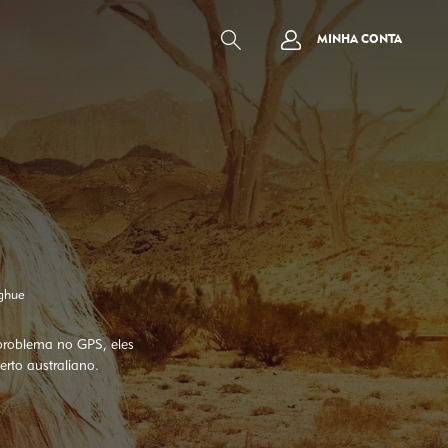
MINHA CONTA
ghue
problema no GPS, eles
rto australiano.