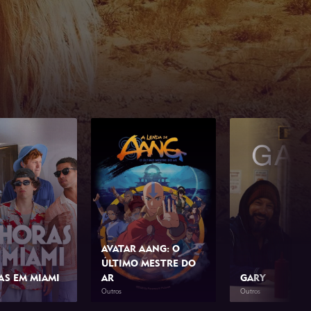
AVATAR AANG: O
ÚLTIMO MESTRE DO
AS EM MIAMI
AR
GARY
Outros
Outros
1h 42min
2026
1h 39min
2026