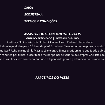
DMCA
ECOSISTEMA
TERMOS E CONDIÇÕES
ASSISTIR OUTBACK ONLINE GRATIS
OUTBACK LEGENDADO || OUTBACK DUBLADO
Outback Online - Assistir Outback Online Gratis Dublado Legendado
lado e legendado grátis? É bem simples! Escolha o filme, escolha um player, e assis
que isso? Acho que não! No Vizer você encontra filmes gratis em alta qualidade dub
 fanático por filmes, o vizer tem o melhor painel de usuário de sempre! Crie listas de
das as filmes tem contéudo dublado e legendado para a preferência do usuário. S
PARCEIROS DO VIZER