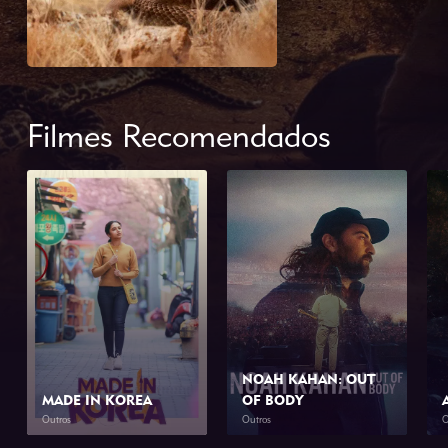
Filmes Recomendados
NOAH KAHAN: OUT
MADE IN KOREA
OF BODY
Outros
Outros
O
2026
2h 0min
2026
1h 34min