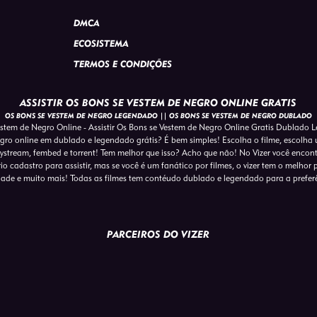
DMCA
ECOSISTEMA
TERMOS E CONDIÇÕES
ASSISTIR OS BONS SE VESTEM DE NEGRO ONLINE GRATIS
OS BONS SE VESTEM DE NEGRO LEGENDADO || OS BONS SE VESTEM DE NEGRO DUBLADO
estem de Negro Online - Assistir Os Bons se Vestem de Negro Online Gratis Dublado
egro online em dublado e legendado grátis? É bem simples! Escolha o filme, escolha 
ystream, fembed e torrent! Tem melhor que isso? Acho que não! No Vizer você encont
 cadastro para assistir, mas se você é um fanático por filmes, o vizer tem o melhor pa
idade e muito mais! Todas as filmes tem contéudo dublado e legendado para a prefe
PARCEIROS DO VIZER