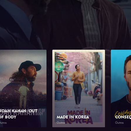
NOAH KAHAN: OUT
OF BODY
MADE IN KOREA
CONSE
utros
Outros
Outros
2026
1h 34min
2026
2h 0min
2026