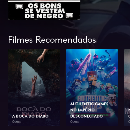
Filmes Recomendados
AUTHENTIC GAMES:
NO IMPÉRIO
A BOCA DO DIABO
DESCONECTADO
Outros
Outros
O
2026
1h 46min
2026
1h 10min