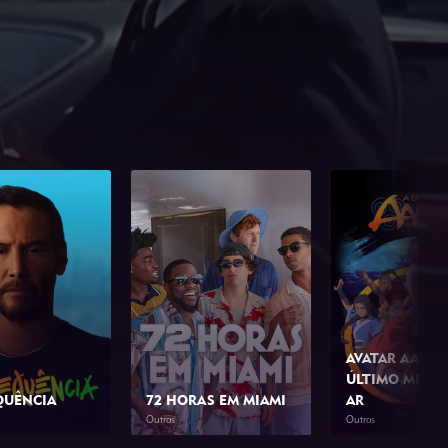
AVATAR AANG:
ÚLTIMO MESTR
QUÊNCIA
72 HORAS EM MIAMI
AR
Outros
Outros
1h 23min
2026
1h 42min
2026