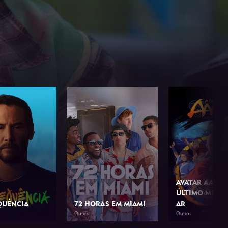
AVATAR AANG:
ÚLTIMO MESTR
QUÊNCIA
72 HORAS EM MIAMI
AR
Outros
Outros
1h 23min
2026
1h 42min
2026