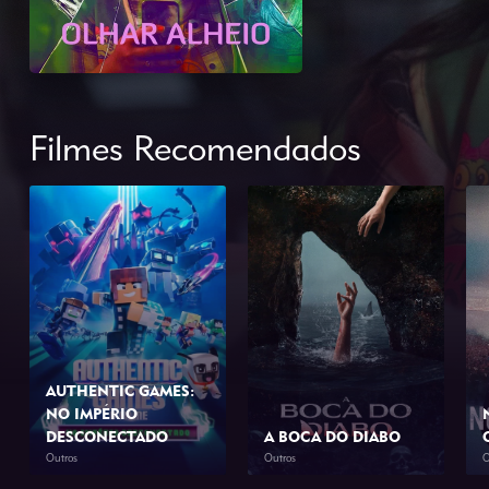
Filmes Recomendados
AUTHENTIC GAMES:
NO IMPÉRIO
DESCONECTADO
A BOCA DO DIABO
Outros
Outros
O
2026
1h 10min
2026
1h 46min