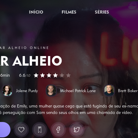
INÍCIO
FILMES
SÉRIES
AR ALHEIO ONLINE
R ALHEIO
16min
6.6
/10
Jolene Purdy
Michael Patrick Lane
Brett Baker
ação de Emily, uma mulher quase cega que está fugindo de seu ex-namor
r à perseguição com Sam sendo seus olhos em uma chamada de vídeo.