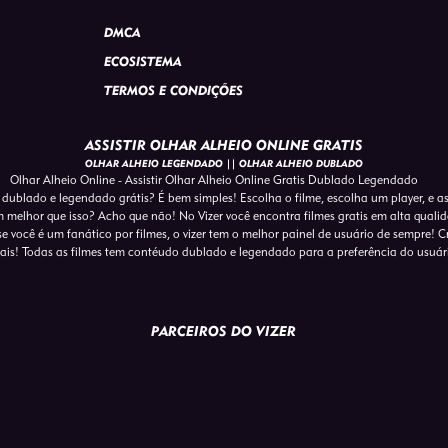
DMCA
ECOSISTEMA
TERMOS E CONDIÇÕES
ASSISTIR OLHAR ALHEIO ONLINE GRATIS
OLHAR ALHEIO LEGENDADO || OLHAR ALHEIO DUBLADO
Olhar Alheio Online - Assistir Olhar Alheio Online Gratis Dublado Legendado
m dublado e legendado grátis? É bem simples! Escolha o filme, escolha um player, e a
em melhor que isso? Acho que não! No Vizer você encontra filmes gratis em alta qual
e você é um fanático por filmes, o vizer tem o melhor painel de usuário de sempre! Crie
s! Todas as filmes tem contéudo dublado e legendado para a preferência do usuár
PARCEIROS DO VIZER