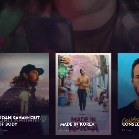
NOAH KAHAN: OUT
OF BODY
MADE IN KOREA
CONSE
utros
Outros
Outros
2026
1h 34min
2026
2h 0min
2026