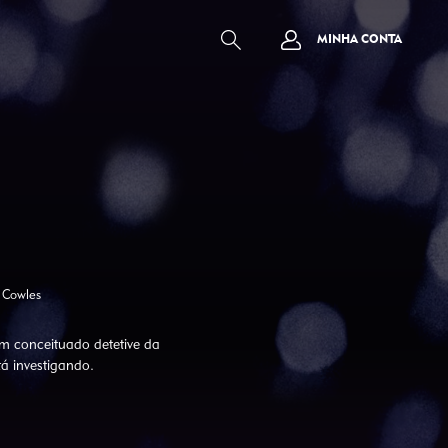
MINHA CONTA
 Cowles
um conceituado detetive da
tá investigando.