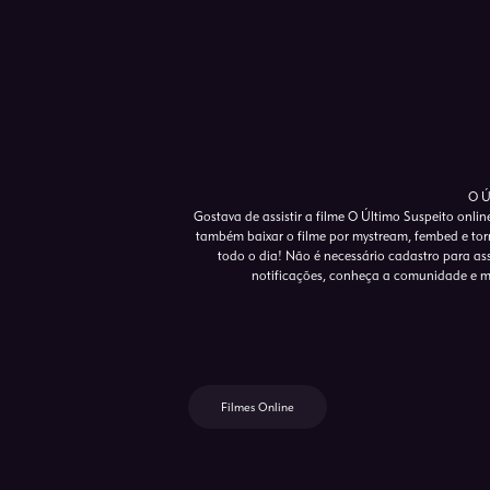
O Ú
Gostava de assistir a filme O Último Suspeito onli
também baixar o filme por mystream, fembed e torr
todo o dia! Não é necessário cadastro para assis
notificações, conheça a comunidade e m
Filmes Online