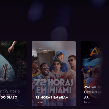
AVATAR AANG:
ÚLTIMO MESTR
 DO DIABO
72 HORAS EM MIAMI
AR
Outros
Outros
1h 46min
2026
1h 42min
2026