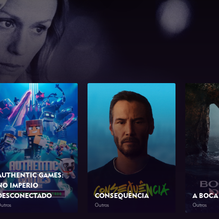
AUTHENTIC GAMES:
NO IMPÉRIO
DESCONECTADO
CONSEQUÊNCIA
A BOCA
utros
Outros
Outros
2026
1h 10min
2026
1h 23min
2026