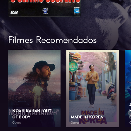
Filmes Recomendados
NOAH KAHAN: OUT
OF BODY
MADE IN KOREA
Outros
Outros
O
2026
1h 34min
2026
2h 0min