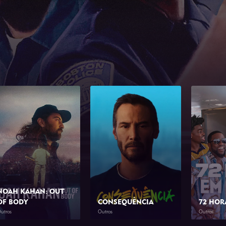
NOAH KAHAN: OUT
OF BODY
CONSEQUÊNCIA
72 HOR
utros
Outros
Outros
2026
1h 34min
2026
1h 23min
2026