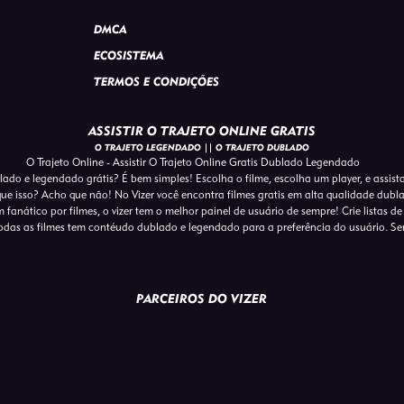
DMCA
ECOSISTEMA
TERMOS E CONDIÇÕES
ASSISTIR O TRAJETO ONLINE GRATIS
O TRAJETO LEGENDADO || O TRAJETO DUBLADO
O Trajeto Online - Assistir O Trajeto Online Gratis Dublado Legendado
blado e legendado grátis? É bem simples! Escolha o filme, escolha um player, e assist
que isso? Acho que não! No Vizer você encontra filmes gratis em alta qualidade dub
 fanático por filmes, o vizer tem o melhor painel de usuário de sempre! Crie listas de
das as filmes tem contéudo dublado e legendado para a preferência do usuário. S
PARCEIROS DO VIZER