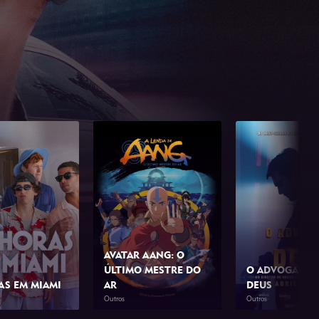
AVATAR AANG: O
ÚLTIMO MESTRE DO
O ADVOGADO 
AS EM MIAMI
AR
DEUS
Outros
Outros
1h 42min
2026
1h 39min
2026