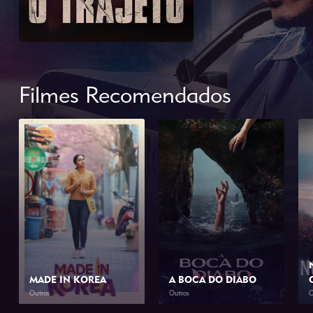
Filmes Recomendados
MADE IN KOREA
A BOCA DO DIABO
Outros
Outros
O
2026
2h 0min
2026
1h 46min