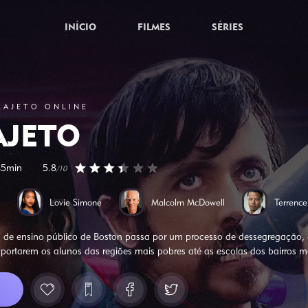
INÍCIO
FILMES
SÉRIES
RAJETO ONLINE
AJETO
45min
5.8
/10
Lovie Simone
Malcolm McDowell
Terrenc
 de ensino público de Boston passa por um processo de dessegregação, 
sportarem os alunos das regiões mais pobres até as escolas dos bairros ma