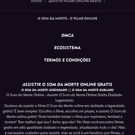
INÍCIO
»
ASSISTIR FILMES ONLINE GRATIS
»
O SOM DA MORTE - O FILME ONLINE
DMCA
ECOSISTEMA
TERMOS E CONDIÇÕES
ASSISTIR O SOM DA MORTE ONLINE GRATIS
O SOM DA MORTE LEGENDADO || O SOM DA MORTE DUBLADO
O Som da Morte Online - Assistir O Som da Morte Online Gratis Dublado
Legendado
Gostava de assistir a filme O Som da Morte online em dublado e legendado
grátis? É bem simples! Escolha o filme, escolha um player, e assista O Som da
Morte online grátis! Pode também baixar o filme por mystream, fembed e
torrent! Tem melhor que isso? Acho que não! No Vizer você encontra filmes
gratis em alta qualidade dublado e legendado, atualizando todo o dia! Não
é necessário cadastro para assistir, mas se você é um fanático por filmes, o