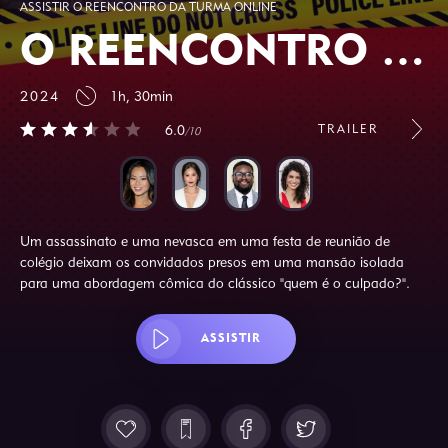
ASSISTIR O REENCONTRO DA TURMA ONLINE
O REENCONTRO DA TURMA
2024
1h, 30min
TRAILER
6.0
/10
Um assassinato e uma nevasca em uma festa de reunião de
colégio deixam os convidados presos em uma mansão isolada
para uma abordagem cômica do clássico "quem é o culpado?".
ASSISTIR