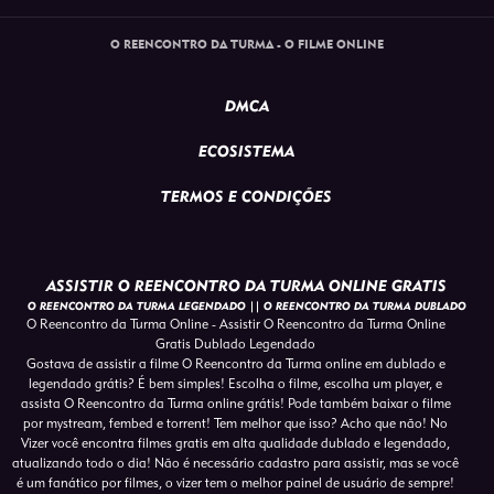
O REENCONTRO DA TURMA - O FILME ONLINE
DMCA
ECOSISTEMA
TERMOS E CONDIÇÕES
ASSISTIR O REENCONTRO DA TURMA ONLINE GRATIS
O REENCONTRO DA TURMA LEGENDADO || O REENCONTRO DA TURMA DUBLADO
O Reencontro da Turma Online - Assistir O Reencontro da Turma Online
Gratis Dublado Legendado
Gostava de assistir a filme O Reencontro da Turma online em dublado e
legendado grátis? É bem simples! Escolha o filme, escolha um player, e
assista O Reencontro da Turma online grátis! Pode também baixar o filme
por mystream, fembed e torrent! Tem melhor que isso? Acho que não! No
Vizer você encontra filmes gratis em alta qualidade dublado e legendado,
atualizando todo o dia! Não é necessário cadastro para assistir, mas se você
é um fanático por filmes, o vizer tem o melhor painel de usuário de sempre!