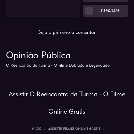
É SPOILER?
Seja o primeiro a comentar
Opinião Pública
O Reencontro da Turma - O Filme Dublado e Legendado
Assistir O Reencontro da Turma - O Filme
Online Gratis
INÍCIO
»
ASSISTIR FILMES ONLINE GRATIS
»