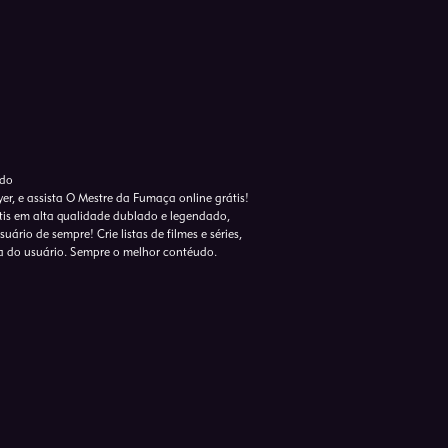
ado
er, e assista O Mestre da Fumaça online grátis!
tis em alta qualidade dublado e legendado,
ário de sempre! Crie listas de filmes e séries,
a do usuário. Sempre o melhor contéudo.