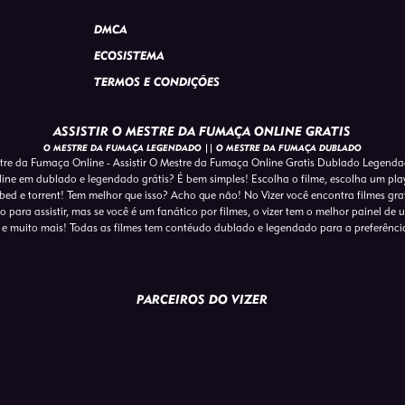
DMCA
ECOSISTEMA
TERMOS E CONDIÇÕES
ASSISTIR O MESTRE DA FUMAÇA ONLINE GRATIS
O MESTRE DA FUMAÇA LEGENDADO || O MESTRE DA FUMAÇA DUBLADO
tre da Fumaça Online - Assistir O Mestre da Fumaça Online Gratis Dublado Legend
line em dublado e legendado grátis? É bem simples! Escolha o filme, escolha um play
ed e torrent! Tem melhor que isso? Acho que não! No Vizer você encontra filmes gra
para assistir, mas se você é um fanático por filmes, o vizer tem o melhor painel de usu
e muito mais! Todas as filmes tem contéudo dublado e legendado para a preferênci
PARCEIROS DO VIZER