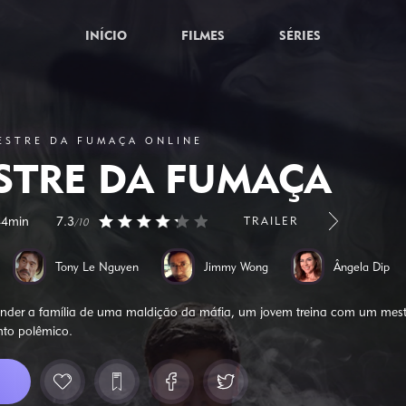
INÍCIO
FILMES
SÉRIES
MESTRE DA FUMAÇA ONLINE
STRE DA FUMAÇA
44min
7.3
TRAILER
/10
Tony Le Nguyen
Jimmy Wong
Ângela Dip
nder a família de uma maldição da máfia, um jovem treina com um mest
anto polêmico.