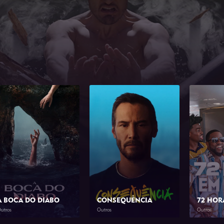
A BOCA DO DIABO
CONSEQUÊNCIA
72 HOR
utros
Outros
Outros
2026
1h 46min
2026
1h 23min
2026