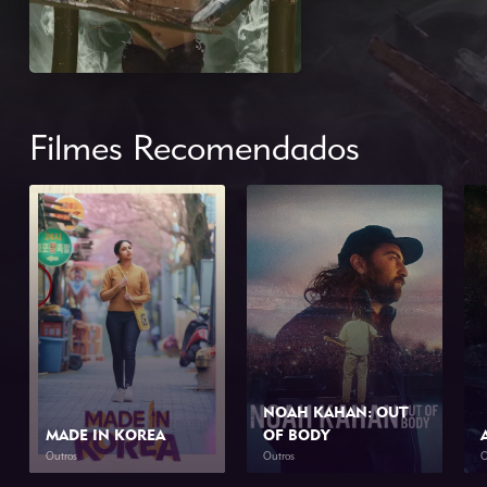
Filmes Recomendados
NOAH KAHAN: OUT
MADE IN KOREA
OF BODY
Outros
Outros
O
2026
2h 0min
2026
1h 34min