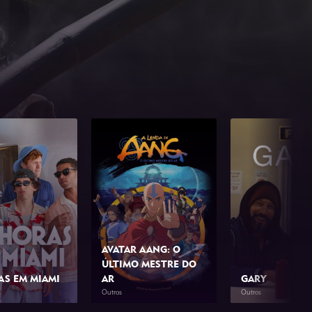
AVATAR AANG: O
ÚLTIMO MESTRE DO
AS EM MIAMI
AR
GARY
Outros
Outros
1h 42min
2026
1h 39min
2026