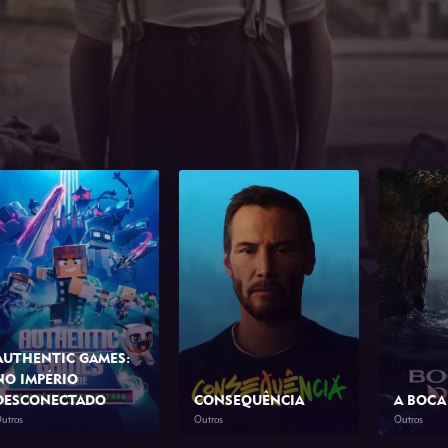
AUTHENTIC GAMES:
NO IMPÉRIO
DESCONECTADO
CONSEQUÊNCIA
A BOCA
utros
Outros
Outros
2026
1h 10min
2026
1h 23min
2026