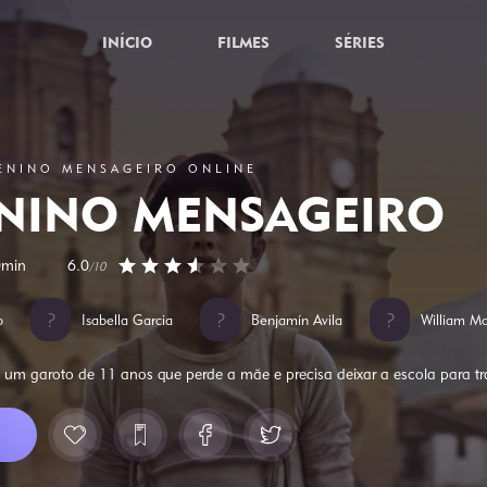
INÍCIO
FILMES
SÉRIES
MENINO MENSAGEIRO ONLINE
NINO MENSAGEIRO
0min
6.0
/10
o
Isabella Garcia
Benjamín Avila
William Mo
um garoto de 11 anos que perde a mãe e precisa deixar a escola para tr