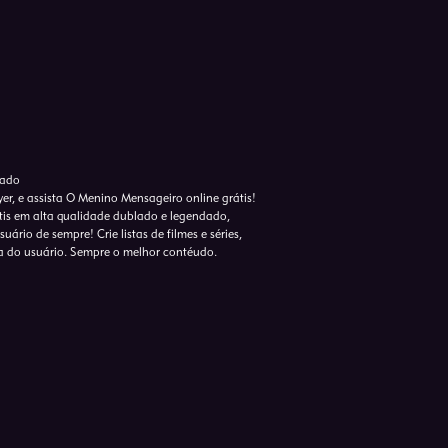
dado
er, e assista O Menino Mensageiro online grátis!
tis em alta qualidade dublado e legendado,
ário de sempre! Crie listas de filmes e séries,
a do usuário. Sempre o melhor contéudo.