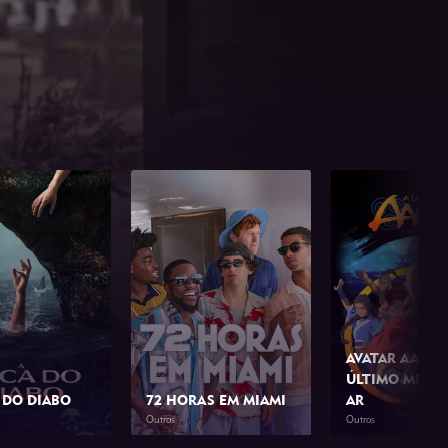
AVATAR AANG:
ÚLTIMO MESTR
 DO DIABO
72 HORAS EM MIAMI
AR
Outros
Outros
1h 46min
2026
1h 42min
2026