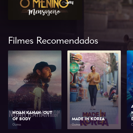
Filmes Recomendados
NOAH KAHAN: OUT
OF BODY
MADE IN KOREA
Outros
Outros
O
2026
1h 34min
2026
2h 0min