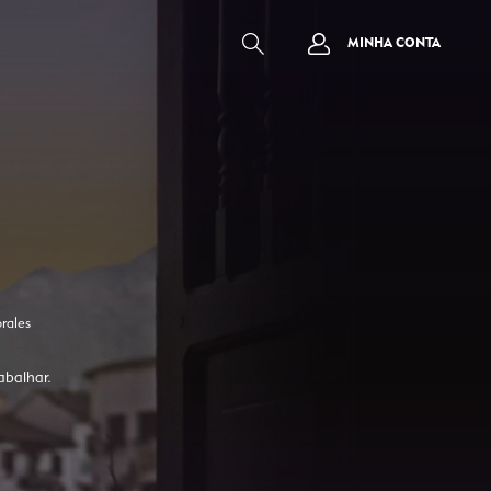
MINHA CONTA
rales
abalhar.