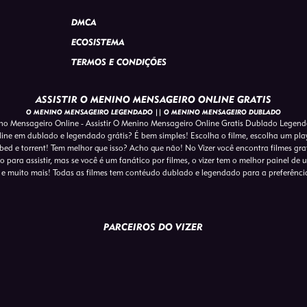
DMCA
ECOSISTEMA
TERMOS E CONDIÇÕES
ASSISTIR O MENINO MENSAGEIRO ONLINE GRATIS
O MENINO MENSAGEIRO LEGENDADO || O MENINO MENSAGEIRO DUBLADO
o Mensageiro Online - Assistir O Menino Mensageiro Online Gratis Dublado Legen
line em dublado e legendado grátis? É bem simples! Escolha o filme, escolha um play
ed e torrent! Tem melhor que isso? Acho que não! No Vizer você encontra filmes gra
para assistir, mas se você é um fanático por filmes, o vizer tem o melhor painel de usu
e muito mais! Todas as filmes tem contéudo dublado e legendado para a preferênci
PARCEIROS DO VIZER