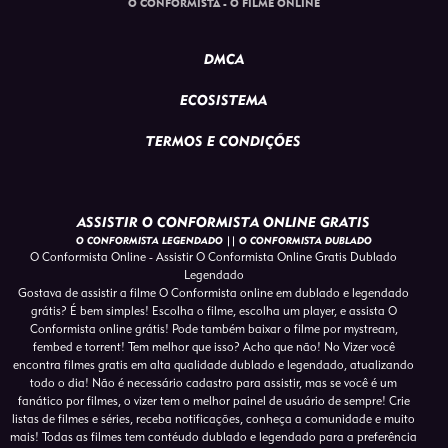
O CONFORMISTA - O FILME ONLINE
DMCA
ECOSISTEMA
TERMOS E CONDIÇÕES
ASSISTIR O CONFORMISTA ONLINE GRATIS
O CONFORMISTA LEGENDADO || O CONFORMISTA DUBLADO
O Conformista Online - Assistir O Conformista Online Gratis Dublado
Legendado
Gostava de assistir a filme O Conformista online em dublado e legendado
grátis? É bem simples! Escolha o filme, escolha um player, e assista O
Conformista online grátis! Pode também baixar o filme por mystream,
fembed e torrent! Tem melhor que isso? Acho que não! No Vizer você
encontra filmes gratis em alta qualidade dublado e legendado, atualizando
todo o dia! Não é necessário cadastro para assistir, mas se você é um
fanático por filmes, o vizer tem o melhor painel de usuário de sempre! Crie
listas de filmes e séries, receba notificações, conheça a comunidade e muito
mais! Todas as filmes tem contéudo dublado e legendado para a preferência