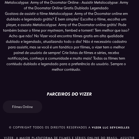
Metalocalypse: Army of the Doomstar Online - Assistir Metalocalypse: Army
of the Doomstar Online Gratis Dublado Legendado
Gostava de assistir a filme Metalocalypse: Army of the Doomstar online em
dublado e legendado grátis? É bem simples! Escolha o filme, escolha um
player, e assista Metalocalypse: Army of the Doomstar online grátis! Pode
também baixar o filme por mystream, fembed e torrent! Tem melhor que isso?
Acho que não! No Vizer você encontra filmes gratis em alta qualidade
dublado e legendado, atualizando todo o dia! Não é necessário cadastro
para assistir, mas se você é um fanático por filmes, o vizer tem o melhor
painel de usuário de sempre! Crie listas de filmes e séries, receba
notificações, conheça a comunidade e muito mais! Todas as filmes tem
contéudo dublado e legendado para a preferência do usuário. Sempre o
melhor contéudo.
PARCEIROS DO VIZER
Filmes Online
© COPYRIGHT TODOS OS DIREITOS RESERVADOS A
VIZER LLC SEYCHELLES
VIZER: A MAIOR PLATAFORMA DE FILMES E SÉRIES ONLINE DO BRASIL. ASSISTIR