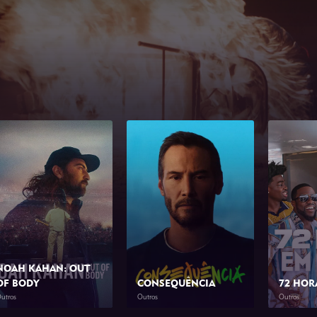
NOAH KAHAN: OUT
OF BODY
CONSEQUÊNCIA
72 HOR
utros
Outros
Outros
2026
1h 34min
2026
1h 23min
2026