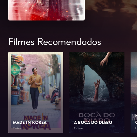
Filmes Recomendados
MADE IN KOREA
A BOCA DO DIABO
Outros
Outros
O
2026
2h 0min
2026
1h 46min