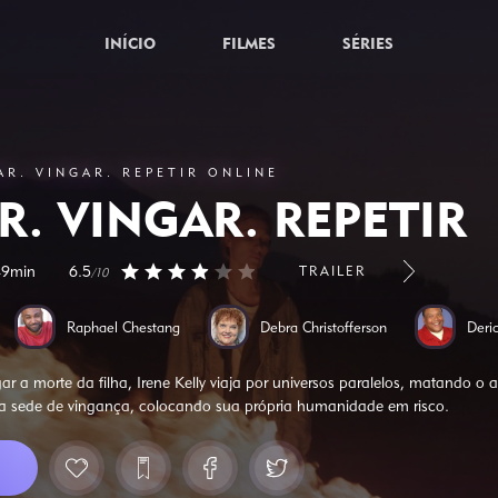
INÍCIO
FILMES
SÉRIES
AR. VINGAR. REPETIR ONLINE
R. VINGAR. REPETIR
49min
6.5
TRAILER
/10
Raphael Chestang
Debra Christofferson
Deri
ar a morte da filha, Irene Kelly viaja por universos paralelos, matando o a
 na sede de vingança, colocando sua própria humanidade em risco.