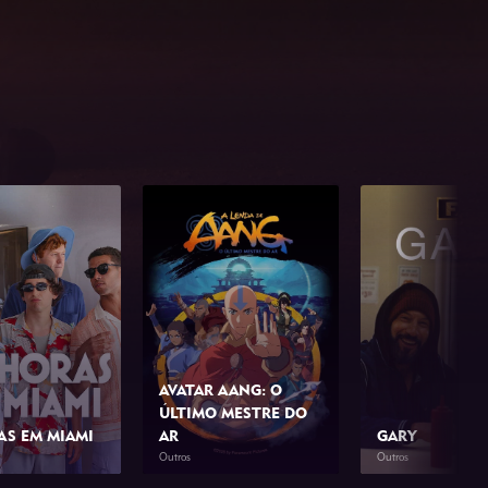
AVATAR AANG: O
ÚLTIMO MESTRE DO
AS EM MIAMI
AR
GARY
Outros
Outros
1h 42min
2026
1h 39min
2026