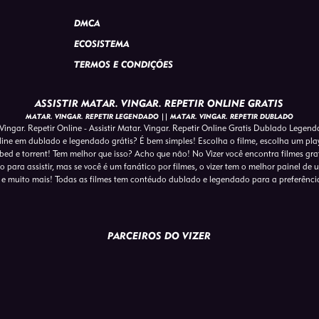
DMCA
ECOSISTEMA
TERMOS E CONDIÇÕES
ASSISTIR MATAR. VINGAR. REPETIR ONLINE GRATIS
MATAR. VINGAR. REPETIR LEGENDADO || MATAR. VINGAR. REPETIR DUBLADO
Vingar. Repetir Online - Assistir Matar. Vingar. Repetir Online Gratis Dublado Legen
nline em dublado e legendado grátis? É bem simples! Escolha o filme, escolha um player
ed e torrent! Tem melhor que isso? Acho que não! No Vizer você encontra filmes gra
para assistir, mas se você é um fanático por filmes, o vizer tem o melhor painel de usu
e muito mais! Todas as filmes tem contéudo dublado e legendado para a preferênci
PARCEIROS DO VIZER