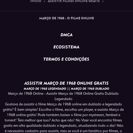
INÍCIO
»
ASSISTIR FILMES ONLINE GRATIS
»
MARÇO DE 1968 - O FILME ONLINE
DMCA
ECOSISTEMA
TERMOS E CONDIÇÕES
ASSISTIR MARÇO DE 1968 ONLINE GRATIS
MARÇO DE 1968 LEGENDADO || MARÇO DE 1968 DUBLADO
Março de 1968 Online - Assistir Março de 1968 Online Gratis Dublado
Legendado
Gostava de assistir a filme Março de 1968 online em dublado e legendado
grátis? É bem simples! Escolha o filme, escolha um player, e assista Março de
1968 online grátis! Pode também baixar o filme por mystream, fembed e
torrent! Tem melhor que isso? Acho que não! No Vizer você encontra filmes
gratis em alta qualidade dublado e legendado, atualizando todo o dia! Não
é necessário cadastro para assistir, mas se você é um fanático por filmes, o