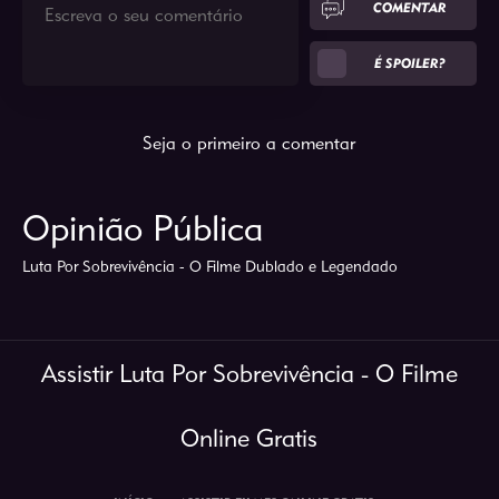
COMENTAR
É SPOILER?
Seja o primeiro a comentar
Opinião Pública
Luta Por Sobrevivência - O Filme Dublado e Legendado
Assistir Luta Por Sobrevivência - O Filme
Online Gratis