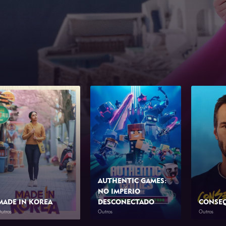
AUTHENTIC GAMES:
NO IMPÉRIO
MADE IN KOREA
DESCONECTADO
CONSE
utros
Outros
Outros
2026
2h 0min
2026
1h 10min
2026