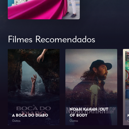
Filmes Recomendados
NOAH KAHAN: OUT
A BOCA DO DIABO
OF BODY
Outros
Outros
O
2026
1h 46min
2026
1h 34min