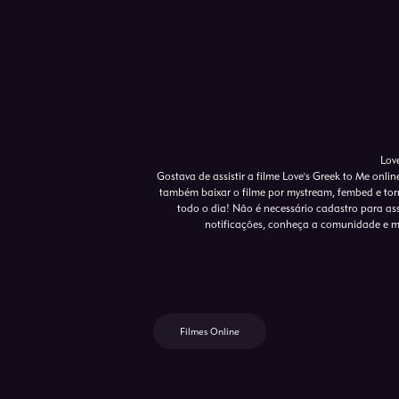
Lov
Gostava de assistir a filme Love's Greek to Me onli
também baixar o filme por mystream, fembed e torr
todo o dia! Não é necessário cadastro para assis
notificações, conheça a comunidade e m
Filmes Online