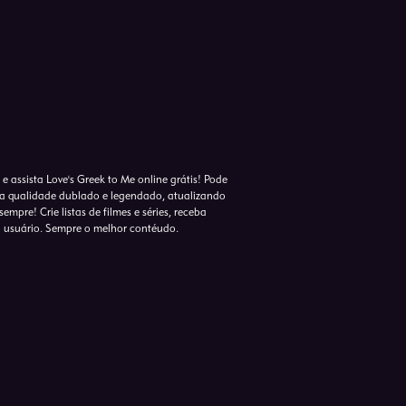
o
e assista Love's Greek to Me online grátis! Pode
lta qualidade dublado e legendado, atualizando
empre! Crie listas de filmes e séries, receba
o usuário. Sempre o melhor contéudo.