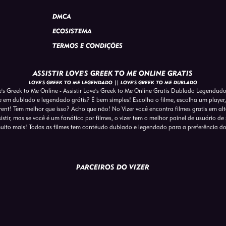
DMCA
ECOSISTEMA
TERMOS E CONDIÇÕES
ASSISTIR LOVE'S GREEK TO ME ONLINE GRATIS
LOVE'S GREEK TO ME LEGENDADO || LOVE'S GREEK TO ME DUBLADO
e's Greek to Me Online - Assistir Love's Greek to Me Online Gratis Dublado Legendad
ne em dublado e legendado grátis? É bem simples! Escolha o filme, escolha um player, 
ent! Tem melhor que isso? Acho que não! No Vizer você encontra filmes gratis em a
tir, mas se você é um fanático por filmes, o vizer tem o melhor painel de usuário de s
uito mais! Todas as filmes tem contéudo dublado e legendado para a preferência d
PARCEIROS DO VIZER