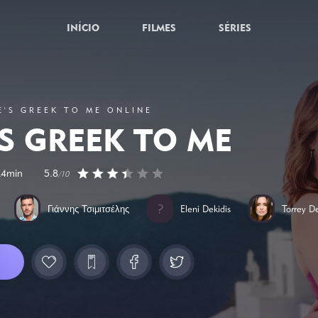
INÍCIO
FILMES
SÉRIES
E'S GREEK TO ME ONLINE
'S GREEK TO ME
24min
5.8
/10
Γιάννης Τσιμιτσέλης
Eleni Dekidis
Torrey D