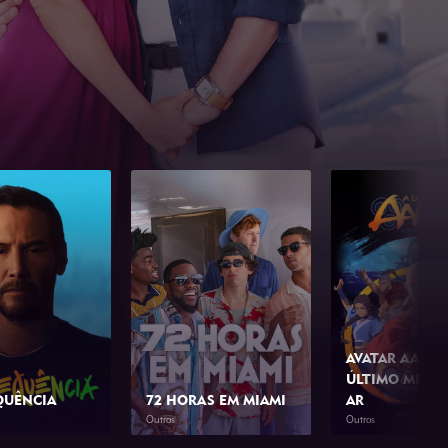
AVATAR AANG:
ÚLTIMO MESTR
QUÊNCIA
72 HORAS EM MIAMI
AR
Outros
Outros
1h 23min
2026
1h 42min
2026