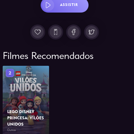
ASSISTIR
Filmes Recomendados
2
LEGO DISNEY
PRINCESA: VILÕES
UNIDOS
Outros