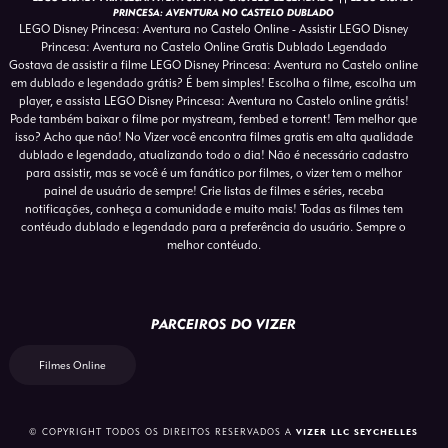
PRINCESA: AVENTURA NO CASTELO DUBLADO
LEGO Disney Princesa: Aventura no Castelo Online - Assistir LEGO Disney
Princesa: Aventura no Castelo Online Gratis Dublado Legendado
Gostava de assistir a filme LEGO Disney Princesa: Aventura no Castelo online
em dublado e legendado grátis? É bem simples! Escolha o filme, escolha um
player, e assista LEGO Disney Princesa: Aventura no Castelo online grátis!
Pode também baixar o filme por mystream, fembed e torrent! Tem melhor que
isso? Acho que não! No Vizer você encontra filmes gratis em alta qualidade
dublado e legendado, atualizando todo o dia! Não é necessário cadastro
para assistir, mas se você é um fanático por filmes, o vizer tem o melhor
painel de usuário de sempre! Crie listas de filmes e séries, receba
notificações, conheça a comunidade e muito mais! Todas as filmes tem
contéudo dublado e legendado para a preferência do usuário. Sempre o
melhor contéudo.
PARCEIROS DO VIZER
Filmes Online
© COPYRIGHT TODOS OS DIREITOS RESERVADOS A
VIZER LLC SEYCHELLES