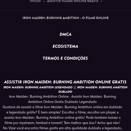
INÍCIO
»
ASSISTIR FILMES ONLINE GRATIS
»
IRON MAIDEN: BURNING AMBITION - O FILME ONLINE
DMCA
ECOSISTEMA
TERMOS E CONDIÇÕES
ASSISTIR IRON MAIDEN: BURNING AMBITION ONLINE GRATIS
IRON MAIDEN: BURNING AMBITION LEGENDADO || IRON MAIDEN: BURNING AMBITION
DUBLADO
Iron Maiden: Burning Ambition Online - Assistir Iron Maiden: Burning
Ambition Online Gratis Dublado Legendado
Gostava de assistir a filme Iron Maiden: Burning Ambition online em dublado
e legendado grátis? É bem simples! Escolha o filme, escolha um player, e
assista Iron Maiden: Burning Ambition online grátis! Pode também baixar o
filme por mystream, fembed e torrent! Tem melhor que isso? Acho que não!
No Vizer você encontra filmes gratis em alta qualidade dublado e legendado,