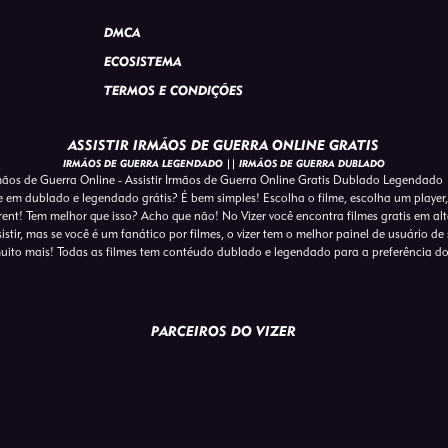
DMCA
ECOSISTEMA
TERMOS E CONDIÇÕES
ASSISTIR IRMÃOS DE GUERRA ONLINE GRATIS
IRMÃOS DE GUERRA LEGENDADO || IRMÃOS DE GUERRA DUBLADO
mãos de Guerra Online - Assistir Irmãos de Guerra Online Gratis Dublado Legendado
ne em dublado e legendado grátis? É bem simples! Escolha o filme, escolha um player,
ent! Tem melhor que isso? Acho que não! No Vizer você encontra filmes gratis em a
tir, mas se você é um fanático por filmes, o vizer tem o melhor painel de usuário de s
uito mais! Todas as filmes tem contéudo dublado e legendado para a preferência d
PARCEIROS DO VIZER