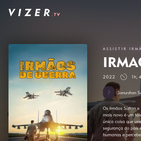
ASSISTIR IRM
IRMÃ
2022
1h, 
Sanurzhan S
Os irmãos Sultan e B
mais novo é um tal
única coisa que u
segurança do país é
humanas e perceber 