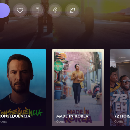
CONSEQUÊNCIA
MADE IN KOREA
72 HOR
utros
Outros
Outros
2026
1h 23min
2026
2h 0min
2026