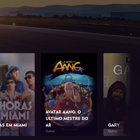
AVATAR AANG: O
ÚLTIMO MESTRE DO
AS EM MIAMI
AR
GARY
Outros
Outros
1h 42min
2026
1h 39min
2026