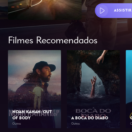
ASSISTIR
Filmes Recomendados
NOAH KAHAN: OUT
OF BODY
A BOCA DO DIABO
Outros
Outros
O
2026
1h 34min
2026
1h 46min