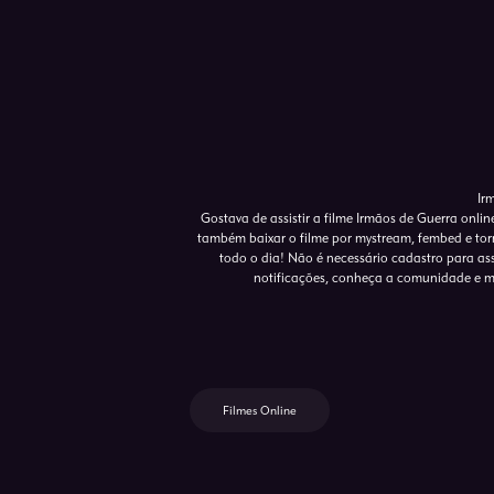
Ir
Gostava de assistir a filme Irmãos de Guerra onli
também baixar o filme por mystream, fembed e torr
todo o dia! Não é necessário cadastro para assis
notificações, conheça a comunidade e m
Filmes Online