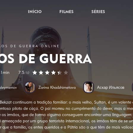
INÍCIO
FILMES
SÉRIES
ÃOS DE GUERRA ONLINE
OS DE GUERRA
41min
7.5
/10
uleymenov
Zarina Khadzhimetova
Аскар Ильясов
ekzat continuam a tradição familiar: o mais velho, Sultan, é um valente of
entoso piloto de caça. O pai morreu no cumprimento do dever, mas a mem
ne os irmãos, que de forma alguma conseguem encontrar uma linguag
 ameaçada por um grupo terrorista internacional, os irmãos têm de se uni
que a família, os entes queridos e a Pátria são o que têm de mais valios