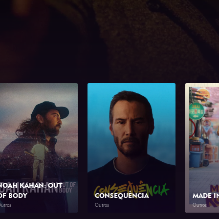
NOAH KAHAN: OUT
OF BODY
CONSEQUÊNCIA
MADE I
utros
Outros
Outros
2026
1h 34min
2026
1h 23min
2026