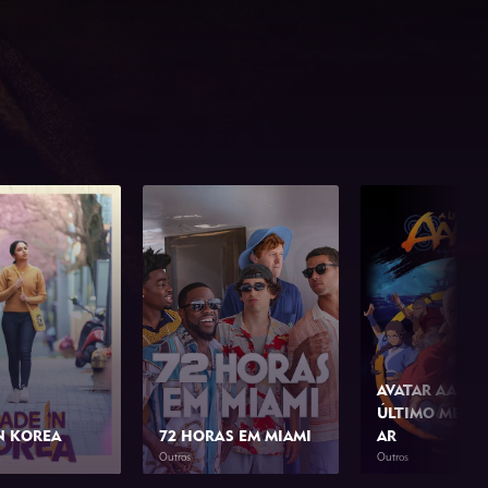
AVATAR AANG:
ÚLTIMO MESTR
N KOREA
72 HORAS EM MIAMI
AR
Outros
Outros
2h 0min
2026
1h 42min
2026