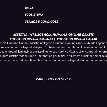
DMCA
ECOSISTEMA
TERMOS E CONDIÇÕES
ASSISTIR INTELIGÊNCIA HUMANA ONLINE GRATIS
INTELIGÊNCIA HUMANA LEGENDADO || INTELIGÊNCIA HUMANA DUBLADO
gência Humana Online - Assistir Inteligência Humana Online Gratis Dublado Legend
line em dublado e legendado grátis? É bem simples! Escolha o filme, escolha um playe
ed e torrent! Tem melhor que isso? Acho que não! No Vizer você encontra filmes gra
para assistir, mas se você é um fanático por filmes, o vizer tem o melhor painel de usu
e muito mais! Todas as filmes tem contéudo dublado e legendado para a preferênci
PARCEIROS DO VIZER