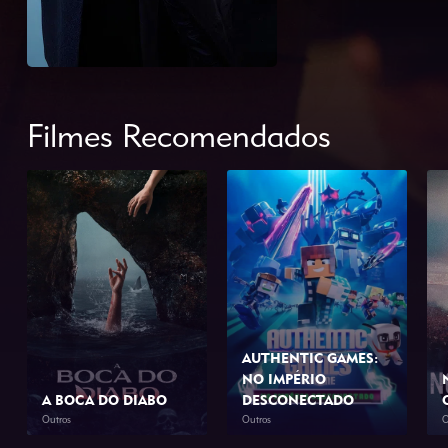
Filmes Recomendados
AUTHENTIC GAMES:
NO IMPÉRIO
A BOCA DO DIABO
DESCONECTADO
Outros
Outros
O
2026
1h 46min
2026
1h 10min