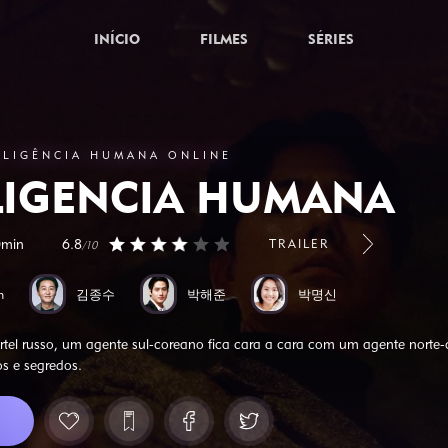
INÍCIO
FILMES
SÉRIES
ELIGÊNCIA HUMANA ONLINE
LIGÊNCIA HUMANA
0min
6.8
TRAILER
/10
n
김종수
박해준
박명신
artel russo, um agente sul-coreano fica cara a cara com um agente norte
s e segredos.