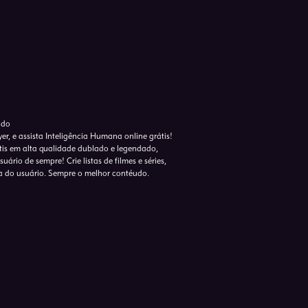
ado
r, e assista Inteligência Humana online grátis!
tis em alta qualidade dublado e legendado,
ário de sempre! Crie listas de filmes e séries,
a do usuário. Sempre o melhor contéudo.