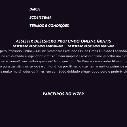
DMCA
ECOSISTEMA
TERMOS E CONDIÇÕES
ASSISTIR DESESPERO PROFUNDO ONLINE GRATIS
DESESPERO PROFUNDO LEGENDADO || DESESPERO PROFUNDO DUBLADO
pero Profundo Online - Assistir Desespero Profundo Online Gratis Dublado Legenda
line em dublado e legendado grátis? É bem simples! Escolha o filme, escolha um playe
ed e torrent! Tem melhor que isso? Acho que não! No Vizer você encontra filmes gra
para assistir, mas se você é um fanático por filmes, o vizer tem o melhor painel de usu
e muito mais! Todas as filmes tem contéudo dublado e legendado para a preferênci
PARCEIROS DO VIZER