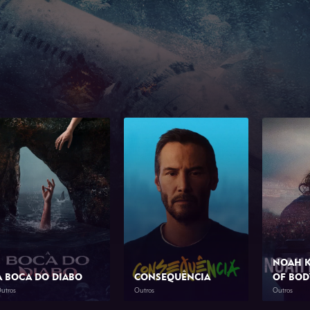
NOAH K
A BOCA DO DIABO
CONSEQUÊNCIA
OF BOD
utros
Outros
Outros
2026
1h 46min
2026
1h 23min
2026