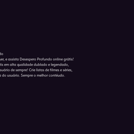
do
r, e assista Desespero Profundo online grátis!
tis em alta qualidade dublado e legendado,
ário de sempre! Crie listas de filmes e séries,
a do usuário. Sempre o melhor contéudo.