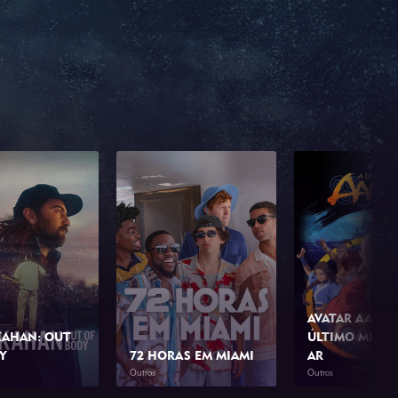
AVATAR AANG:
AHAN: OUT
ÚLTIMO MESTR
Y
72 HORAS EM MIAMI
AR
Outros
Outros
1h 34min
2026
1h 42min
2026