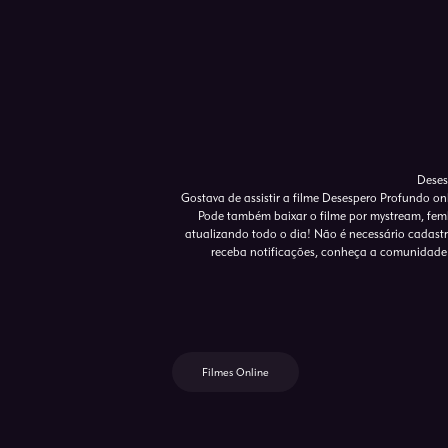
Deses
Gostava de assistir a filme Desespero Profundo on
Pode também baixar o filme por mystream, femb
atualizando todo o dia! Não é necessário cadastro 
receba notificações, conheça a comunidade 
Filmes Online