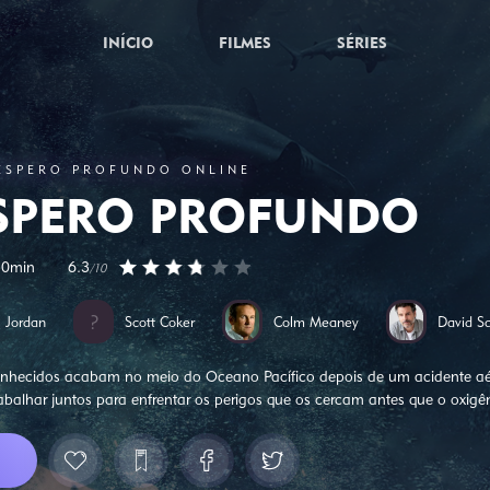
INÍCIO
FILMES
SÉRIES
SESPERO PROFUNDO ONLINE
SPERO PROFUNDO
30min
6.3
/10
l Jordan
Scott Coker
Colm Meaney
David S
nhecidos acabam no meio do Oceano Pacífico depois de um acidente aé
rabalhar juntos para enfrentar os perigos que os cercam antes que o oxigê