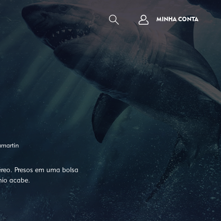
MINHA CONTA
amartin
reo. Presos em uma bolsa
nio acabe.