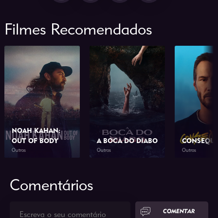
Filmes Recomendados
NOAH KAHAN:
OUT OF BODY
A BOCA DO DIABO
CONSEQUÊ
Outros
Outros
Outros
2026
1h 34min
2026
1h 46min
2026
Comentários
COMENTAR