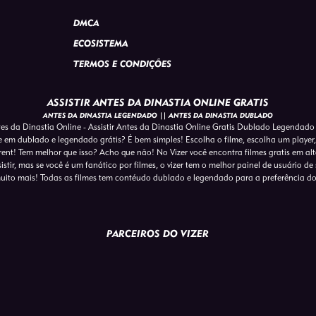
DMCA
ECOSISTEMA
TERMOS E CONDIÇÕES
ASSISTIR ANTES DA DINASTIA ONLINE GRATIS
ANTES DA DINASTIA LEGENDADO || ANTES DA DINASTIA DUBLADO
es da Dinastia Online - Assistir Antes da Dinastia Online Gratis Dublado Legendado
ne em dublado e legendado grátis? É bem simples! Escolha o filme, escolha um player, 
ent! Tem melhor que isso? Acho que não! No Vizer você encontra filmes gratis em a
tir, mas se você é um fanático por filmes, o vizer tem o melhor painel de usuário de s
uito mais! Todas as filmes tem contéudo dublado e legendado para a preferência d
PARCEIROS DO VIZER