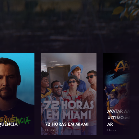
AVATAR AANG:
ÚLTIMO MESTR
QUÊNCIA
72 HORAS EM MIAMI
AR
Outros
Outros
1h 23min
2026
1h 42min
2026