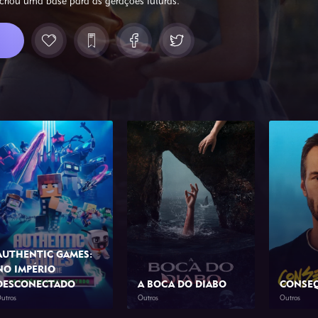
 criou uma base para as gerações futuras.
AUTHENTIC GAMES:
NO IMPÉRIO
DESCONECTADO
A BOCA DO DIABO
CONSE
utros
Outros
Outros
2026
1h 10min
2026
1h 46min
2026