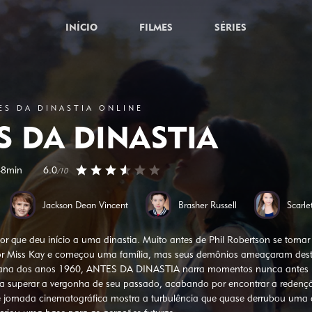
INÍCIO
FILMES
SÉRIES
ES DA DINASTIA ONLINE
S DA DINASTIA
48min
6.0
/10
Jackson Dean Vincent
Brasher Russell
Scarle
r que deu início a uma dinastia. Muito antes de Phil Robertson se tornar 
or Miss Kay e começou uma família, mas seus demônios ameaçaram destru
ana dos anos 1960, ANTES DA DINASTIA narra momentos nunca antes re
a superar a vergonha de seu passado, acabando por encontrar a redenç
e jornada cinematográfica mostra a turbulência que quase derrubou uma 