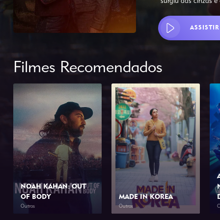
surgiu das cinzas e
ASSISTIR
Filmes Recomendados
NOAH KAHAN: OUT
OF BODY
MADE IN KOREA
Outros
Outros
O
2026
1h 34min
2026
2h 0min