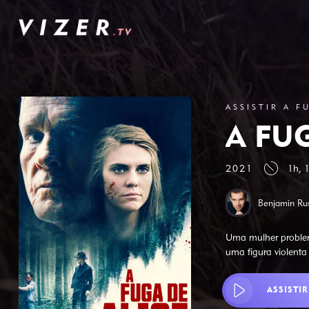
ASSISTIR A F
A FU
2021
1h, 
Benjamin Rus
Uma mulher problem
uma figura violent
ASSISTIR