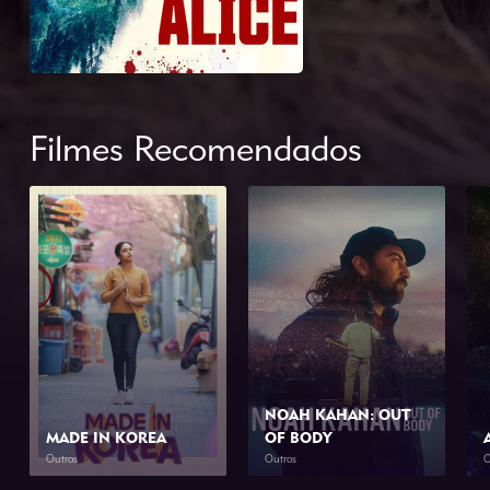
Filmes Recomendados
NOAH KAHAN: OUT
MADE IN KOREA
OF BODY
Outros
Outros
O
2026
2h 0min
2026
1h 34min