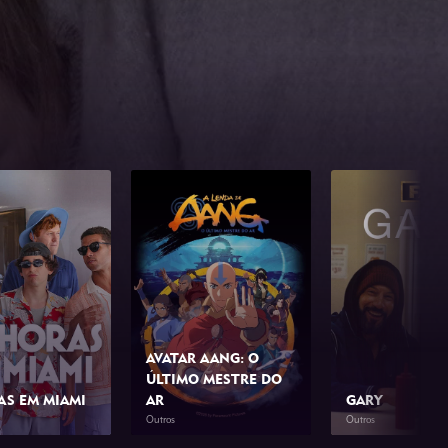
AVATAR AANG: O
ÚLTIMO MESTRE DO
AS EM MIAMI
AR
GARY
Outros
Outros
1h 42min
2026
1h 39min
2026