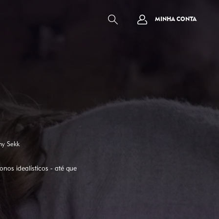
MINHA CONTA
hy Sekk
os idealísticos - até que