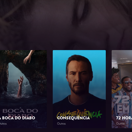
A BOCA DO DIABO
CONSEQUÊNCIA
72 HOR
utros
Outros
Outros
2026
1h 46min
2026
1h 23min
2026