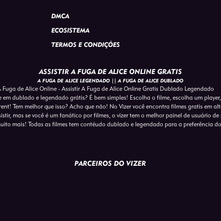
DMCA
ECOSISTEMA
TERMOS E CONDIÇÕES
ASSISTIR A FUGA DE ALICE ONLINE GRATIS
A FUGA DE ALICE LEGENDADO || A FUGA DE ALICE DUBLADO
 Fuga de Alice Online - Assistir A Fuga de Alice Online Gratis Dublado Legendado
ne em dublado e legendado grátis? É bem simples! Escolha o filme, escolha um player, 
ent! Tem melhor que isso? Acho que não! No Vizer você encontra filmes gratis em a
tir, mas se você é um fanático por filmes, o vizer tem o melhor painel de usuário de s
uito mais! Todas as filmes tem contéudo dublado e legendado para a preferência d
PARCEIROS DO VIZER