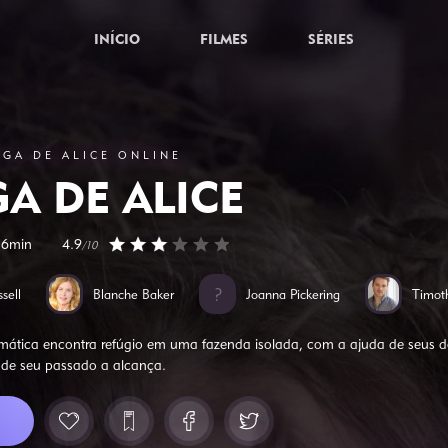
INÍCIO
FILMES
SÉRIES
UGA DE ALICE ONLINE
GA DE ALICE
16min
4.9
/10
sell
Blanche Baker
Joanna Pickering
Timot
ática encontra refúgio em uma fazenda isolada, com a ajuda de seus don
a de seu passado a alcança.