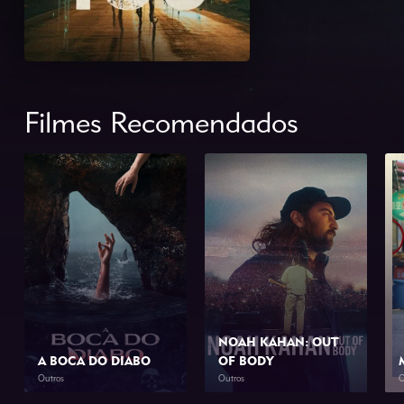
Filmes Recomendados
NOAH KAHAN: OUT
A BOCA DO DIABO
OF BODY
Outros
Outros
O
2026
1h 46min
2026
1h 34min