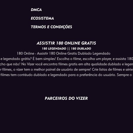
DMCA
ECOSISTEMA
TERMOS E CONDIÇÕES
ASSISTIR 180 ONLINE GRATIS
180 LEGENDADO || 180 DUBLADO
180 Online - Assistir 180 Online Gratis Dublado Legendado
 e legendado grátis? É bem simples! Escolha o filme, escolha um player, e assista 18
cho que não! No Vizer você encontra filmes gratis em alta qualidade dublado e lege
r filmes, o vizer tem o melhor painel de usuário de sempre! Crie listas de filmes e sé
 filmes tem contéudo dublado e legendado para a preferência do usuário. Sempre o
PARCEIROS DO VIZER