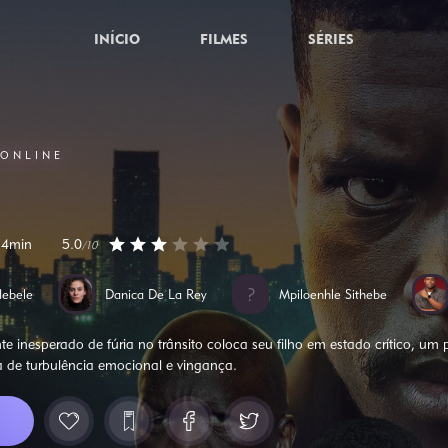
INÍCIO
FILMES
SÉRIES
 ONLINE
34min
5.0
/10
ebele
Danica De La Rey
Mpiloenhle Sithebe
 inesperado de fúria no trânsito coloca seu filho em estado crítico, um
a de turbulência emocional e vingança.