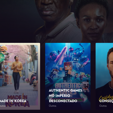
AUTHENTIC GAMES:
NO IMPÉRIO
MADE IN KOREA
DESCONECTADO
CONSE
utros
Outros
Outros
2026
2h 0min
2026
1h 10min
2026