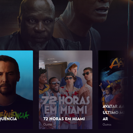
AVATAR AANG:
ÚLTIMO MESTR
QUÊNCIA
72 HORAS EM MIAMI
AR
Outros
Outros
1h 23min
2026
1h 42min
2026